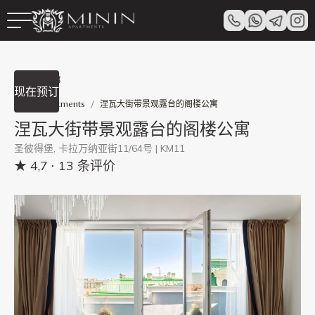
查看全部
现在预订
Minin Apartments
/
涅瓦大街带景观露台的阁楼公寓
涅瓦大街带景观露台的阁楼公寓
圣彼得堡, 卡拉万纳亚街11/64号 | KM11
★ 4,7
⋅ 13 条评价